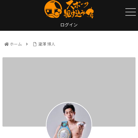
ログイン
ホーム
瀧澤 博人