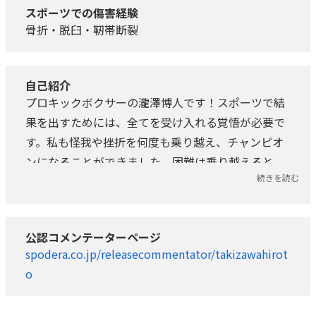
スポーツでの傷害経験
骨折・脱臼・靭帯断裂
自己紹介
プロキックボクサーの瀧澤博人です！スポーツで結
果を出すためには、全てを受け入れる覚悟が必要で
す。私も怪我や挫折を何度も乗り越え、チャンピオ
ンになることができました。困難は乗り越えると、
続きを読む
強さや自信に変わります。一人でも多くのアスリー
トが夢を叶えられることを心から願っています。
公認コメンテーターページ
spodera.co.jp/releasecommentator/takizawahirot
o